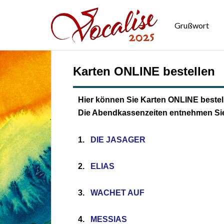
Grußwort
Karten ONLINE bestellen
Hier können Sie Karten ONLINE bestel
Die Abendkassenzeiten entnehmen Sie b
1.
D
IE JASAGER
2.
ELIAS
3.
W
ACHET AUF
4.
M
ESSIAS