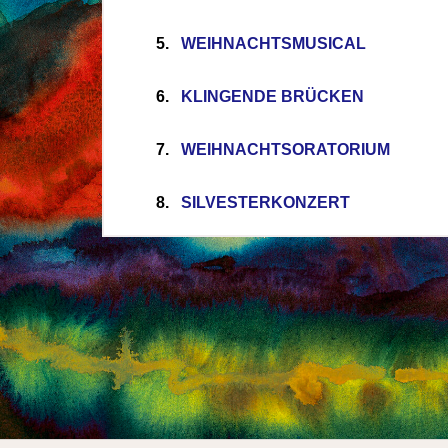
5.
WEIHNACHTSMUSICAL
6.
K
LINGENDE BRÜCKEN
7.
WEIHNACHTSORATORIUM
8.
S
ILVESTERKONZERT